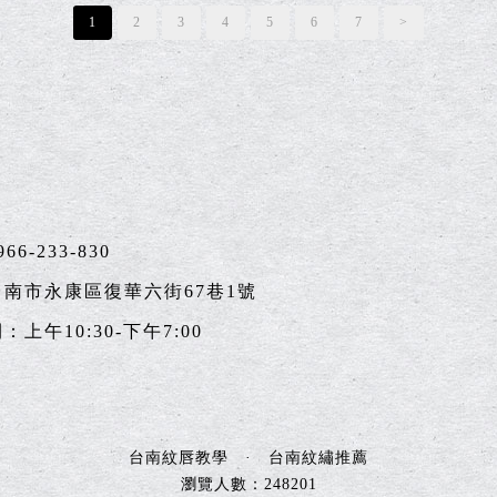
1
2
3
4
5
6
7
>
966-233-830
南市永康區復華六街67巷1號
上午10:30-下午7:00
台南紋唇教學
·
台南紋繡推薦
瀏覽人數：248201