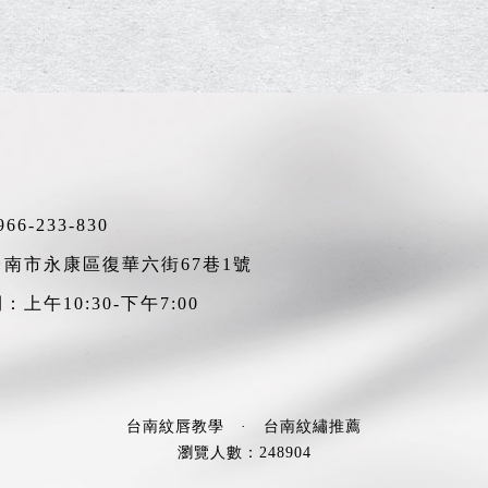
966-233-830
南市永康區復華六街67巷1號
上午10:30-下午7:00
台南紋唇教學
·
台南紋繡推薦
瀏覽人數：248904