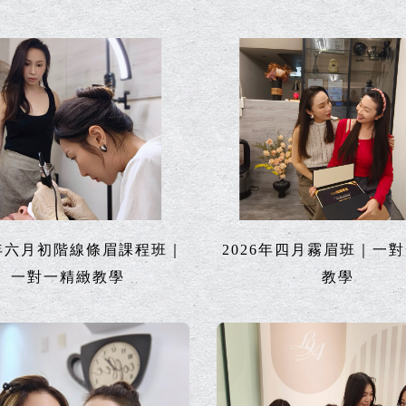
6年六月初階線條眉課程班｜
2026年四月霧眉班｜一
一對一精緻教學
教學