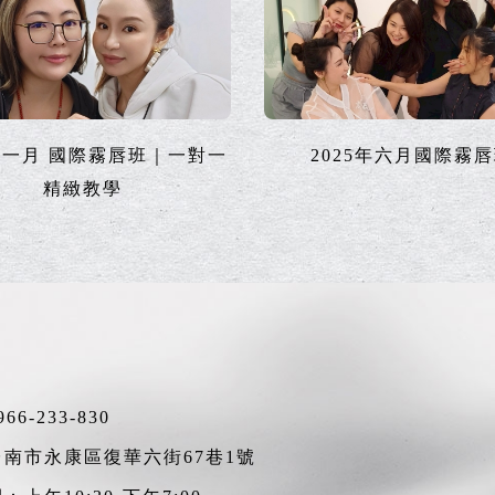
5年一月 國際霧唇班｜一對一
2025年六月國際霧
精緻教學
966-233-830
南市永康區復華六街67巷1號