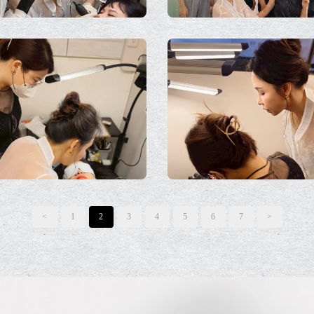
<
1
2
3
4
5
6
7
>