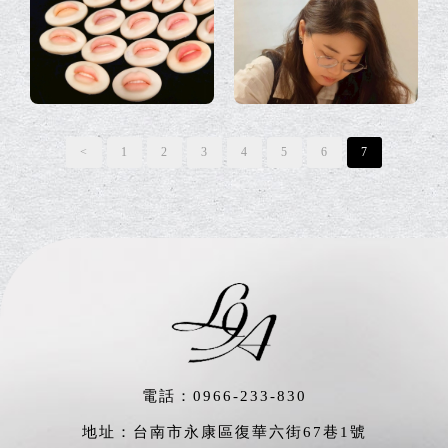
<
1
2
3
4
5
6
7
電話：
0966-233-830
地址：台南市永康區復華六街67巷1號