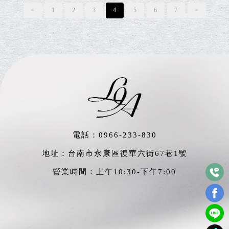
<
1
2
3
4
5
6
7
>
電話：
0966-233-830
地址：台南市永康區復華六街67巷1號
營業時間：上午10:30-下午7:00